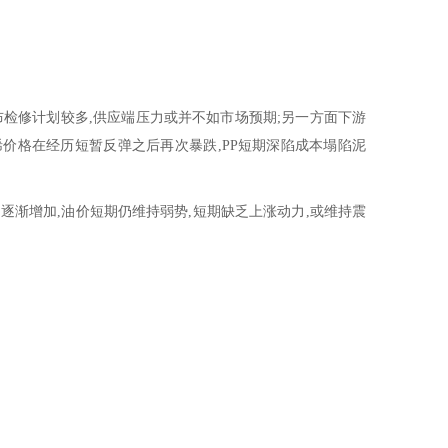
布检修计划较多,供应端压力或并不如市场预期;另一方面下游
烯价格在经历短暂反弹之后再次暴跌,PP短期深陷成本塌陷泥
力逐渐增加,油价短期仍维持弱势,短期缺乏上涨动力,或维持震