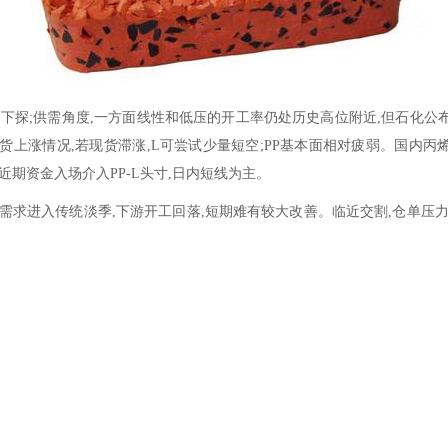
随之下探;供需角度,一方面线性和低压的开工率仍处历史高位附近,但石化公
货上涨情况,若现货滞涨,L可尝试少量短空;PP基本面相对疲弱。国内丙
近期资金入场介入PP-L头寸,日内短线为主。
,需求进入传统淡季,下游开工回落,短期难有较大改善。临近交割,仓单压