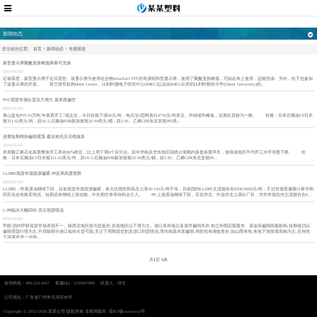
新闻动态
您当前的位置:
首页
>
新闻动态
>
专题报道
新型显示屏聚酰亚胺树脂屏幕可洗涤
2019-01-03
记者获悉，新型显示屏于近日面世。该显示屏为使用化合物InGaZnO TFT的有源矩阵型显示屏，使用了聚酰亚胺树脂，可贴在布上使用，还能洗涤。另外，松下也参加
了该显示屏的开发。 荷兰研究机构Holst Centre、比利时微电子研究中心(IMEC)以及由IMEC出资的比利时根特大学(Ghent University)的...
PVC现货市场出货压力增大 基本面偏空
2019-01-03
泰山盐化PVC10万吨/年装置开工7成左右，今日价格下调30元/吨，电石法5型料执行4750元/吨承兑，外销省外略低，近期出货较为一般。 价格：日本石脑油CF日本
报311.62美元/吨，跌16.5;石脑油FOB新加坡报32.94美元/桶，跌1.81。乙烯CFR东北亚报995美...
连塑短期维持偏强震荡 建议依托五日线做多
2019-01-03
本周聚乙烯石化装置整体开工率在86%附近，比上周下周6个百分点。其中华南及华东地区因统计周期内多套装置停车，使得该地区平均开工水平明显下降。 价
格：日本石脑油CF日本报311.62美元/吨，跌16.5;石脑油FOB新加坡报32.94美元/桶，跌1.81。乙烯CFR东北亚报99...
LLDPE现货市场货源偏紧 PP反弹高度受限
2019-01-03
LLDPE：昨夜原油继续下跌，目前现货市场货源偏紧，各大区线性和高压上涨50-150元/吨不等，目前国内LLDPE主流报价在8500-9050元/吨，不过市场普遍预计春节期
间石化会有账库情况，短期还有继续上涨动能，中长期空单等待机会介入。 PP:上游原油继续下跌，石化华北、中油华北上调出厂价，华东市场拉丝主流报价在6...
L/PP贴水大幅回补 关注现货情况
2019-01-03
甲醇:国内甲醇现货市场表现不一。除西北地区较为坚挺外,其他地区以下滑为主。港口库存低位及需求偏弱共存,加之外围宏观股市、原油等偏弱因素影响,短期或仍以
偏弱震荡行情为主,不排除部分港口低价出货可能,关注下周期货交割及进口到货情况,而内地基本面偏弱,局部也有调低售价,如山西等地.各地下游按需采购为主,且传统
下游需求进一步弱...
共
1
页
5
条
咨询热线：400-123-4567 客服QQ：1234567890 联系人：张生
公司地址：广东省广州市天河区88号
Copyright © 2012-2018 某某公司 版权所有 非商用版本
琼ICP备xxxxxxxx号