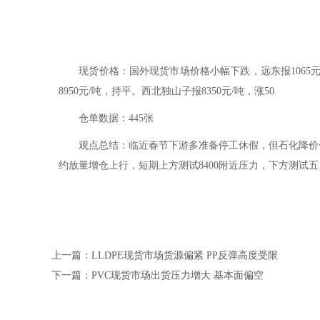
现货价格：国外现货市场价格小幅下跌，远东报1065元/吨，跌
8950元/吨，持平。西北独山子报8350元/吨，涨50.
仓单数据：445张
观点总结：临近春节下游多准备停工休假，但石化降价促销
约放量增仓上行，短期上方测试8400附近压力，下方测试
上一篇：LLDPE现货市场货源偏紧 PP反弹高度受限
下一篇：PVC现货市场出货压力增大 基本面偏空