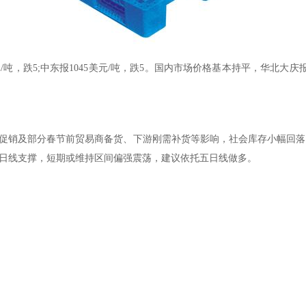
5;中东报1045美元/吨，跌5。国内市场价格基本持平，华北大庆报 86
及部分春节前贸易商备货、下游刚需补货等影响，社会库存小幅回落，支撑
五日线支撑，短期或维持区间偏强震荡，建议依托五日线做多。