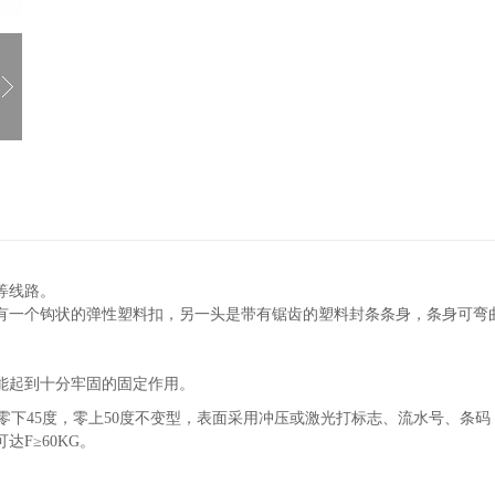
等线路。
有一个钩状的弹性塑料扣，另一头是带有锯齿的塑料封条条身，条身可弯
能起到十分牢固的固定作用。
零下45度，零上50度不变型，表面采用冲压或激光打标志、流水号、条码
F≥60KG。